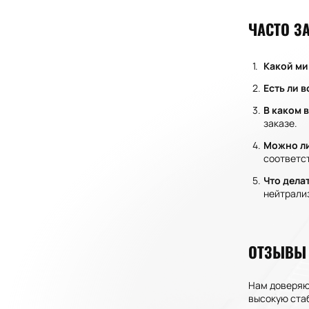
ЧАСТО З
Какой ми
Есть ли 
В каком 
заказе.
Можно ли
соответс
Что дела
нейтрали
ОТЗЫВЫ 
Нам доверяю
высокую стаб