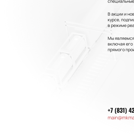
специальные 
В акции и но
курсе, подпи
в режиме ре
Мы являемся
включая его 
прямого про
+7 (831) 4
main@mkma