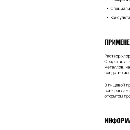
Специализ
Консульта
ПРИМЕНЕ
Раствор хлор
Средство эф
металлов, на
средство ис
В пищевой п
всех регламе
открытом пр
ИНФОРМА