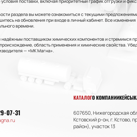
условия поставки, включая приоритетный график отгрузки и фикс
вости раздела вы можете ознакомиться с текущими предложениями
шитесь на обновления при входе в личный кабинет. Все изменени
ального времени.
 надёжным поставщиком химических компонентов и стремимся пр
происхождение, область применения и химические свойства. Убед
изводителя — «МК Магна».
КАТАЛОГ
О КОМПАНИИ
КЕЙСЫ
К
29-07-31
607650
, Нижегородская об
Кстовский
р-он
,
г. Кстово
,
п
gna.ru
район), участок 13