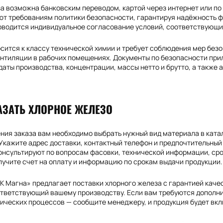
а возможна банковским переводом, картой через интернет или по
ют требованиям политики безопасности, гарантируя надёжность ф
оводится индивидуальное согласование условий, соответствующи
сится к классу технической химии и требует соблюдения мер без
ентиляции в рабочих помещениях. Документы по безопасности при
даты производства, концентрации, массы нетто и брутто, а также 
АЗАТЬ ХЛОРНОЕ ЖЕЛЕЗО
ия заказа вам необходимо выбрать нужный вид материала в катало
Укажите адрес доставки, контактный телефон и предпочтительный
онсультируют по вопросам фасовки, технической информации, ср
лучите счет на оплату и информацию по срокам выдачи продукции.
 Магна» предлагает поставки хлорного железа с гарантией качес
ответствующий вашему производству. Если вам требуются дополн
ических процессов — сообщите менеджеру, и продукция будет вкл