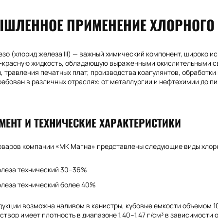
ШЛЕННОЕ ПРИМЕНЕНИЕ ХЛОРНОГО
зо (хлорид железа III) — важный химический компонент, широко 
-красную жидкость, обладающую выраженными окислительными св
, травления печатных плат, производства коагулянтов, обработки 
ребован в различных отраслях: от металлургии и нефтехимии до 
МЕНТ И ТЕХНИЧЕСКИЕ ХАРАКТЕРИСТИКИ
товаров компании «МК Магна» представлены следующие виды хлор
елеза технический 30–36%
елеза технический более 40%
дукции возможна наливом в канистры, кубовые емкости объемом 1
створ имеет плотность в диапазоне 1,40–1,47 г/см³ в зависимости