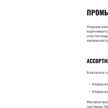
ПРОМЫ
Хлорное желе
коричневато
очистки воды
железа вост
АССОРТИ
В каталоге 
Хлорид ж
Хлорид ж
Фасовка про
цистерны. Ра