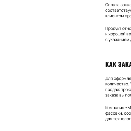
Оплата заказ
соответству
клиентом пр
Продукт отно
и хорошей в
с указанием 
КАК ЗАК
Для оформлен
количество. 
продаж прок
заказа вы по
Компания «МК
фасовки, со
для технолог